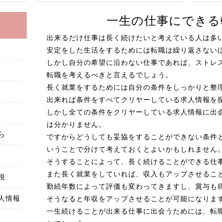
一生の仕事にできる
出来るだけ仕事は長く続けたいと考えている人は多
安定をした生活をするためには転職は繰り返さない
しかし自分の希望に沿わない仕事であれば、ストレ
転職を考えるべきと言えるでしょう。
長く就業をするためには自分の条件をしっかりと整
出来れば条件をすべてクリヤーしている求人情報を
しかし全ての条件をクリヤーしている求人情報に出
は分かりません。
ら
ですからどうしても妥協をすることができない条件
いうことで分けて考えておくとよいかもしれません
そうすることによって、長く続けることができる仕
また長く就業をしていれば、収入もアップさせるこ
視
勤続年数によって評価も変わってきますし、賞与も
人情報
そうなると年収をアップさせることが可能になりま
一生続けることが出来る仕事に出会うためには、転